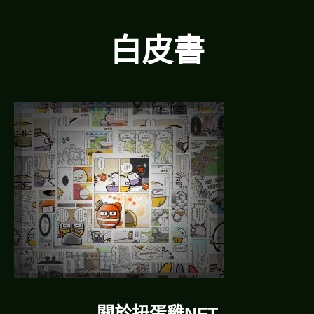
白皮書
關於扭蛋雞NFT