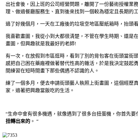
出社會後，因上班的公司經營問題，離開了一份藝術授權業
理、做過餐廳服務生、直到後來找到一個較為穩定且長期的工
過了好幾個月，一天在工廠後的垃圾空地區壓紙箱時，抬頭看
我喜歡畫圖，我從小到大都很清楚，不管在學生時期、還是
畫圖，但興趣就是我最好的老師!
有一次，在放假到市區逛時，看到了別的背包客在街頭當街
感把自己困在藥廠裡做著替代性高的雜活，於是我決定鼓起
間練習在短時間畫下那些偶遇不認識的人。
練了一個多月，便去申請街頭藝人執照上街畫圖，這個經歷真
家，過著把興趣當飯吃的生活。
“生命中會有很多機遇，就像遇到了很多台扭蛋機，你首先要
扭轉出來的
。 “