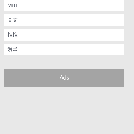
MBTI
圖文
推推
漫畫
Ads