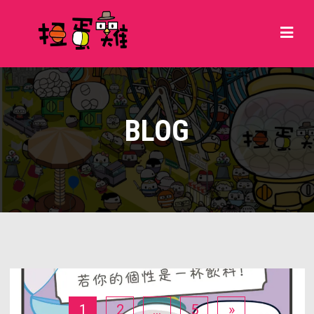
BLOG
1
2
...
5
»