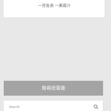
一芳各表 一果兩汁
搜尋扭蛋雞