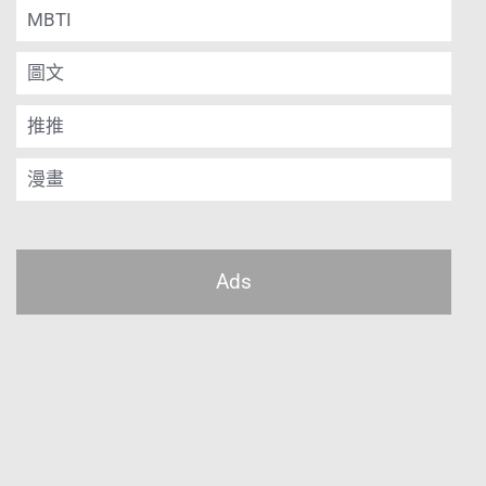
MBTI
圖文
推推
漫畫
Ads