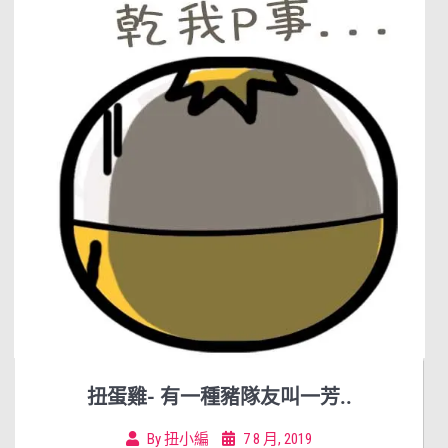
扭蛋雞- 有一種豬隊友叫一芳..
By
扭小編
7 8 月, 2019