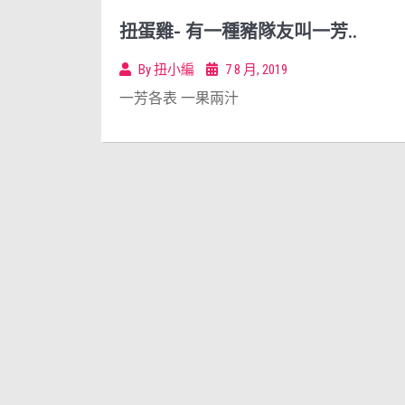
扭蛋雞- 有一種豬隊友叫一芳..
By
扭小編
7 8 月, 2019
一芳各表 一果兩汁