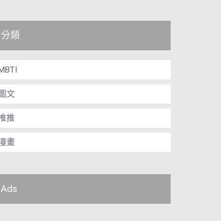
分類
MBTI
圖文
推推
漫畫
Ads