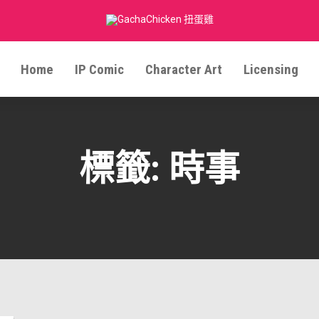
Home
IP Comic
Character Art
Licensing
標籤:
時事