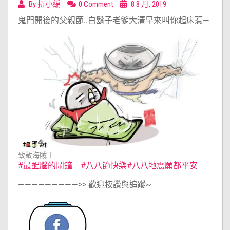
By
扭小編
0 Comment
8 8 月, 2019
鬼門開後的父親節..
白鬍子老爹大清早來叫你起床惹
—
致敬海賊王
#最醒腦的鬧鐘
#八八節快樂
#八八地震願都平安
—————————
>> 歡迎按讚與追蹤~