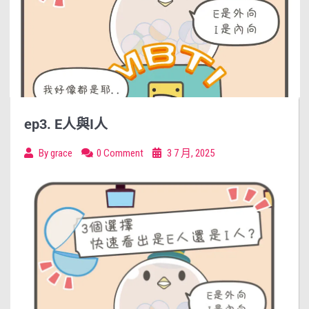
ep3. E人與I人
By
grace
0 Comment
3 7 月, 2025