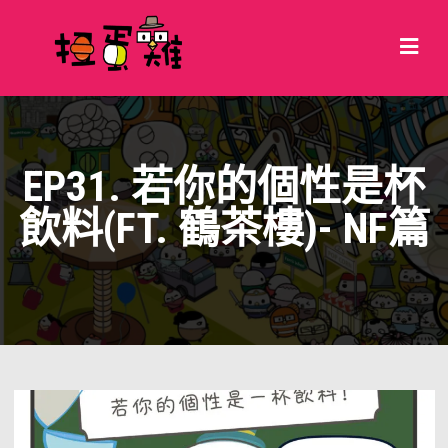
EP31. 若你的個性是杯
飲料(FT. 鶴茶樓)- NF篇